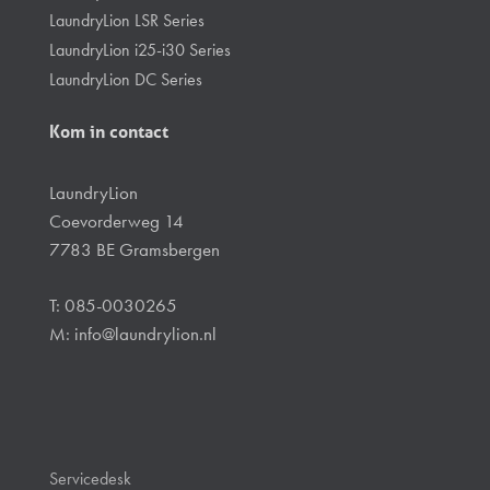
LaundryLion LSR Series
LaundryLion i25-i30 Series
LaundryLion DC Series
Kom in contact
LaundryLion
Coevorderweg 14
7783 BE Gramsbergen
T: 085-0030265
M:
info@laundrylion.nl
Servicedesk