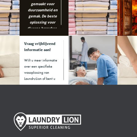
gemaakt voor
duurzaamheid en
gemak. De beste
oplossing voor
diverse branches..
Vraag vrijblijvend
informatie aan!
Wilt u meer informatie
over een specifieke
wasoplossing van
LaundryLion of bent u
benieuwd welke
machine het beste bij uw
branche past? Voor
vragen kunt u het
contactformulier invullen
of bellen naar +31 88
5286300