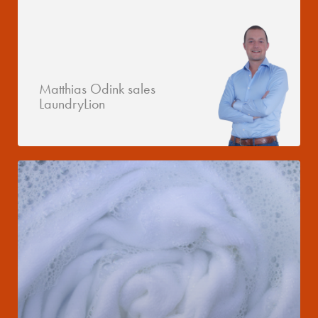
Matthias Odink sales
LaundryLion