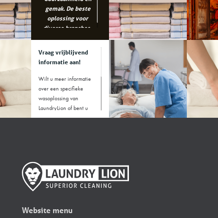
gemak. De beste
oplossing voor
diverse branches..
Vraag vrijblijvend
informatie aan!
Wilt u meer informatie
over een specifieke
wasoplossing van
LaundryLion of bent u
benieuwd welke
machine het beste bij uw
branche past? Voor
vragen kunt u het
contactformulier invullen
of bellen naar +31 88
5286300
Website menu