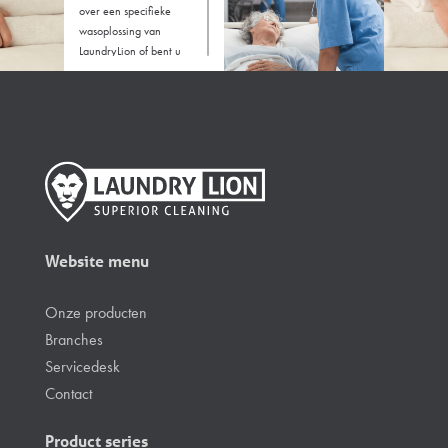
over een specifieke
wasoplossing van
LaundryLion of bent u
benieuwd welke
machine het beste bij uw
branche past? Voor
vragen kunt u het
contactformulier invullen
of bellen naar +31 88
5286300
Website menu
Onze producten
Branches
Servicedesk
Contact
Product series