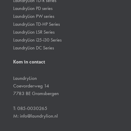
LaundryLion TD-R series
LaundryLion PD series
LaundryLion PW series
LaundryLion TD-HP Series
LaundryLion LSR Series
LaundryLion i25-i30 Series
LaundryLion DC Series
Kom in contact
LaundryLion
Coevorderweg 14
7783 BE Gramsbergen
T: 085-0030265
M:
info@laundrylion.nl