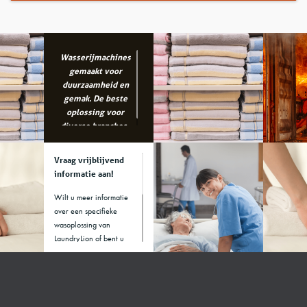
Wasserijmachines
gemaakt voor
duurzaamheid en
gemak. De beste
oplossing voor
diverse branches..
Vraag vrijblijvend
informatie aan!
Wilt u meer informatie
over een specifieke
wasoplossing van
LaundryLion of bent u
benieuwd welke
machine het beste bij uw
branche past? Voor
vragen kunt u het