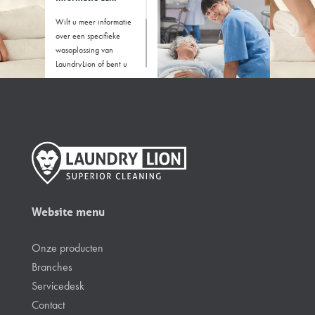
Wilt u meer informatie
over een specifieke
wasoplossing van
LaundryLion of bent u
benieuwd welke
machine het beste bij uw
branche past? Voor
vragen kunt u het
contactformulier invullen
of bellen naar +31 88
5286300
Website menu
Onze producten
Branches
Servicedesk
Contact